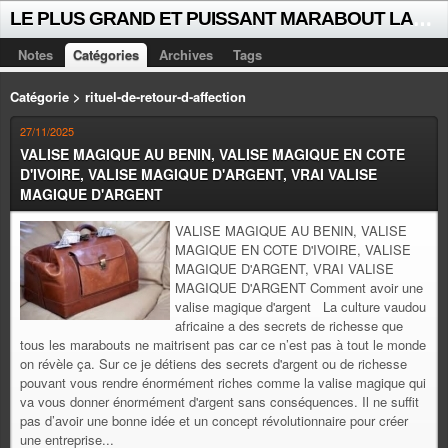
L
E PLUS GRAND ET PUISSANT MARABOUT LALAYE SORCIER VOYANT CELEBRE D'AFRIQUE INTERNATIONAL +229 +229 51021018
Notes
Catégories
Archives
Tags
Catégorie > rituel-de-retour-d-affection
27/11/2025
VALISE MAGIQUE AU BENIN, VALISE MAGIQUE EN COTE
D'IVOIRE, VALISE MAGIQUE D'ARGENT, VRAI VALISE
MAGIQUE D'ARGENT
VALISE MAGIQUE AU BENIN, VALISE
MAGIQUE EN COTE D'IVOIRE, VALISE
MAGIQUE D'ARGENT, VRAI VALISE
MAGIQUE D'ARGENT Comment avoir une
valise magique d'argent La culture vaudou
africaine a des secrets de richesse que
tous les marabouts ne maitrisent pas car ce n’est pas à tout le monde
on révèle ça. Sur ce je détiens des secrets d'argent ou de richesse
pouvant vous rendre énormément riches comme la valise magique qui
va vous donner énormément d'argent sans conséquences. Il ne suffit
pas d’avoir une bonne idée et un concept révolutionnaire pour créer
une entreprise...