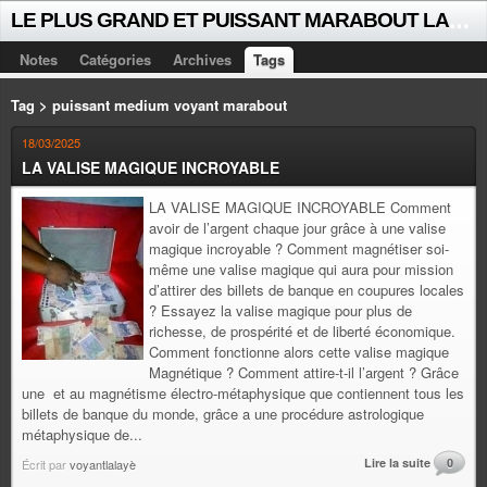
L
E PLUS GRAND ET PUISSANT MARABOUT LALAYE SORCIER VOYANT CELEBRE D'AFRIQUE INTERNATIONAL +229 +229 51021018
Notes
Catégories
Archives
Tags
Tag > puissant medium voyant marabout
18/03/2025
LA VALISE MAGIQUE INCROYABLE
LA VALISE MAGIQUE INCROYABLE Comment
avoir de l’argent chaque jour grâce à une valise
magique incroyable ? Comment magnétiser soi-
même une valise magique qui aura pour mission
d’attirer des billets de banque en coupures locales
? Essayez la valise magique pour plus de
richesse, de prospérité et de liberté économique.
Comment fonctionne alors cette valise magique
Magnétique ? Comment attire-t-il l’argent ? Grâce
une et au magnétisme électro-métaphysique que contiennent tous les
billets de banque du monde, grâce a une procédure astrologique
métaphysique de...
Lire la suite
0
Écrit par
voyantlalayè