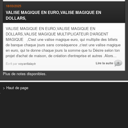
18/03/2025
VALISE MAGIQUE EN EURO,VALISE MAGIQUE EN
DOLLARS,
VALISE MAGIQUE EN EURO,VALISE MAGIQUE EN
DOLLARS,VALISE MAGIQUE MULTIPLICATEUR D'ARGENT
MAGIQUE ,C'est une valise magique euro, qui multiplie des billets
de banque chaque jours sans conséquence ,c'est une valise magique
en euro, qui te donne chaque jours la somme que tu Désire selon ton
projet d'achat de maison, de création d'entreprise et autres .Alors...
Lire la suite
0
Écrit par
voyantlalayè
Plus de notes disponibles.
> Haut de page