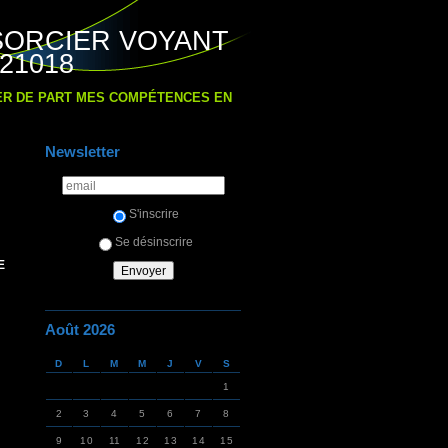
SORCIER VOYANT
21018
IER DE PART MES COMPÉTENCES EN
Newsletter
S'inscrire
Se désinscrire
E
Août 2026
D
L
M
M
J
V
S
1
2
3
4
5
6
7
8
9
10
11
12
13
14
15