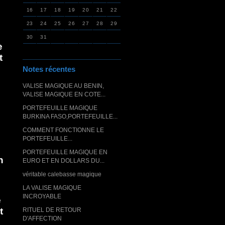
16
17
18
19
20
21
22
23
24
25
26
27
28
29
30
31
e
t
Notes récentes
VALISE MAGIQUE AU BENIN,
VALISE MAGIQUE EN COTE...
PORTEFEUILLE MAGIQUE
BURKINA FASO,PORTEFEUILLE...
COMMENT FONCTIONNE LE
PORTEFEUILLE...
.
PORTEFEUILLE MAGIQUE EN
n
EURO ET EN DOLLARS DU...
véritable calebasse magique
LA VALISE MAGIQUE
INCROYABLE
e
t
RITUEL DE RETOUR
D'AFFECTION