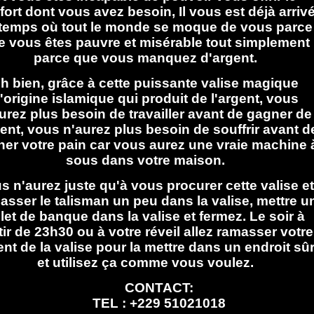
fort dont vous avez besoin, Il vous est déjà arriv
temps où tout le monde se moque de vous parce
e vous êtes pauvre et misérable tout simplement
parce que vous manquez d'argent.
h bien, grâce à cette puissante valise magique
'origine islamique qui produit de l'argent, vous
urez plus besoin de travailler avant de gagner de
gent, vous n'aurez plus besoin de souffrir avant d
er votre pain car vous aurez une vraie machine 
sous dans votre maison.
s n'aurez juste qu'à vous procurer cette valise et
asser le talisman un peu dans la valise, mettre u
llet de banque dans la valise et fermez. Le soir à
tir de 23h30 ou à votre réveil allez ramasser votre
ent de la valise pour la mettre dans un endroit sû
et utilisez ça comme vous voulez.
CONTACT:
TEL : +229 51021018