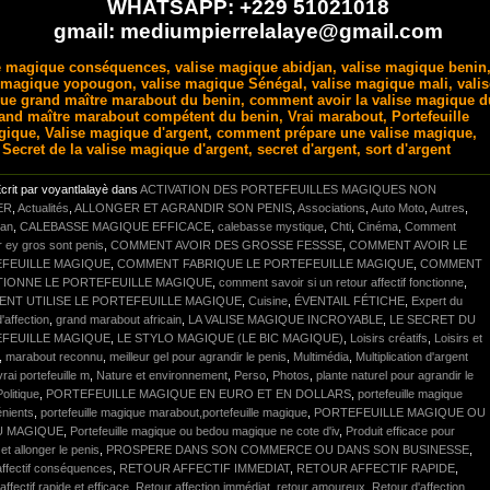
WHATSAPP: +229 51021018
gmail: mediumpierrelalaye@gmail.com
e magique conséquences, valise magique abidjan, valise magique benin
 magique yopougon, valise magique Sénégal, valise magique mali, valis
ue grand maître marabout du benin, comment avoir la valise magique d
and maître marabout compétent du benin, Vrai marabout, Portefeuille
ique, Valise magique d'argent, comment prépare une valise magique,
Secret de la valise magique d'argent, secret d'argent, sort d'argent
crit par voyantlalayè dans
ACTIVATION DES PORTEFEUILLES MAGIQUES NON
ER
,
Actualités
,
ALLONGER ET AGRANDIR SON PENIS
,
Associations
,
Auto Moto
,
Autres
,
lan
,
CALEBASSE MAGIQUE EFFICACE
,
calebasse mystique
,
Chti
,
Cinéma
,
Comment
r ey gros sont penis
,
COMMENT AVOIR DES GROSSE FESSSE
,
COMMENT AVOIR LE
FEUILLE MAGIQUE
,
COMMENT FABRIQUE LE PORTEFEUILLE MAGIQUE
,
COMMENT
IONNE LE PORTEFEUILLE MAGIQUE
,
comment savoir si un retour affectif fonctionne
,
NT UTILISE LE PORTEFEUILLE MAGIQUE
,
Cuisine
,
ÉVENTAIL FÉTICHE
,
Expert du
'affection
,
grand marabout africain
,
LA VALISE MAGIQUE INCROYABLE
,
LE SECRET DU
FEUILLE MAGIQUE
,
LE STYLO MAGIQUE (LE BIC MAGIQUE)
,
Loisirs créatifs
,
Loisirs et
,
marabout reconnu
,
meilleur gel pour agrandir le penis
,
Multimédia
,
Multiplication d'argent
vrai portefeuille m
,
Nature et environnement
,
Perso
,
Photos
,
plante naturel pour agrandir le
Politique
,
PORTEFEUILLE MAGIQUE EN EURO ET EN DOLLARS
,
portefeuille magique
énients
,
portefeuille magique marabout,portefeuille magique
,
PORTEFEUILLE MAGIQUE OU
U MAGIQUE
,
Portefeuille magique ou bedou magique ne cote d'iv
,
Produit efficace pour
 et allonger le penis
,
PROSPERE DANS SON COMMERCE OU DANS SON BUSINESSE
,
affectif conséquences
,
RETOUR AFFECTIF IMMEDIAT
,
RETOUR AFFECTIF RAPIDE
,
affectif rapide et efficace
,
Retour affection immédiat
,
retour amoureux
,
Retour d'affection