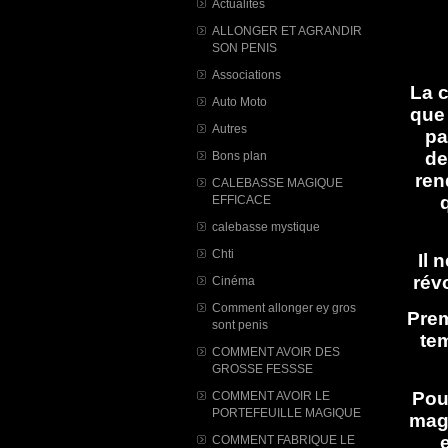
Actualités
ALLONGER ET AGRANDIR
SON PENIS
Associations
La c
Auto Moto
que 
Autres
pa
de
Bons plan
ren
CALEBASSE MAGIQUE
EFFICACE
calebasse mystique
Chti
Il 
rév
Cinéma
Comment allonger ey gros
Prem
sont penis
tem
COMMENT AVOIR DES
GROSSE FESSSE
Pou
COMMENT AVOIR LE
PORTEFEUILLE MAGIQUE
magi
COMMENT FABRIQUE LE