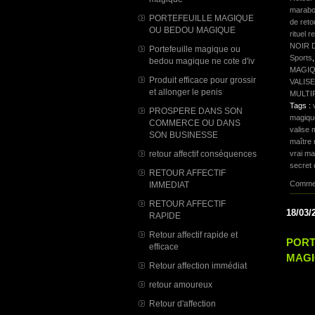
marabo
PORTEFEUILLE MAGIQUE
de reto
OU BEDOU MAGIQUE
rituel r
NOIR 
Portefeuille magique ou
Sports
bedou magique ne cote d'iv
MAGI
Produit efficace pour grossir
VALIS
et allonger le penis
MULTI
Tags :
PROSPERE DANS SON
magiqu
COMMERCE OU DANS
valise
SON BUSINESSE
maître
retour affectif conséquences
vrai m
secret 
RETOUR AFFECTIF
Commen
IMMEDIAT
RETOUR AFFECTIF
18/03/
RAPIDE
Retour affectif rapide et
PORT
efficace
MAGI
Retour affection immédiat
retour amoureux
Retour d'affection