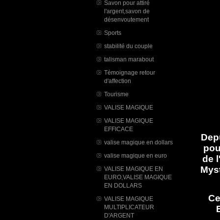
Savon pour attiré
l'argent,savon de
désenvoutement
Sports
stabilité du couple
talisman marabout
Témoignage retour
d'affection
Tourisme
VALISE MAGIQUE
VALISE MAGIQUE
EFFICACE
Depu
valise magique en dollars
pour
valise magique en euro
de 
Myst
VALISE MAGIQUE EN
EURO,VALISE MAGIQUE
EN DOLLARS
Ce
VALISE MAGIQUE
MULTIPLICATEUR
D'ARGENT