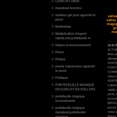
Loisirs et Culture
marabout reconnu
meilleur gel pour agrandir le
valis
penis
valise
magiq
Multimédia
gr
mag
Multiplication d'argent
rapide,vrai portefeuille m
Nature et environnement
15:31 É
ACTIV
Perso
Bons p
allonge
Photos
PORTE
plante naturel pour agrandir
FONCT
le penis
COMME
retour d
Politique
PORTE
PORTEFEUILLE MAGIQUE
Culture
EN EURO ET EN DOLLARS
rapide,
penis
,
portefeuille magique
inconv
inconvénients
BEDO
grossir
portefeuille magique
retour 
marabout,portefeuille
Retour 
magique