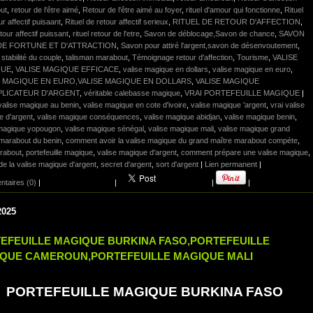
ut
,
retour de l'être aimé
,
Retour de l'être aimé au foyer
,
rituel d'amour qui fonctionne
,
Rituel
ur affectif puisaant
,
Rituel de retour affectif serieux
,
RITUEL DE RETOUR D'AFFECTION
,
etour affectif puissant
,
rituel retour de l'etre
,
Savon de déblocage,Savon de chance
,
SAVON
DE FORTUNE ET D'ATTRACTION
,
Savon pour attiré l'argent,savon de désenvoutement
,
,
stabilité du couple
,
talisman marabout
,
Témoignage retour d'affection
,
Tourisme
,
VALISE
QUE
,
VALISE MAGIQUE EFFICACE
,
valise magique en dollars
,
valise magique en euro
,
E MAGIQUE EN EURO,VALISE MAGIQUE EN DOLLARS
,
VALISE MAGIQUE
PLICATEUR D'ARGENT
,
véritable calebasse magique
,
VRAI PORTEFEUILLE MAGIQUE
|
valise magique au benin
,
valise magique en cote d'ivoire
,
valise magique 'argent
,
vrai valise
e d'argent
,
valise magique conséquences
,
valise magique abidjan
,
valise magique benin
,
 magique yopougon
,
valise magique sénégal
,
valise magique mali
,
valise magique grand
 marabout du benin
,
comment avoir la valise magique du grand maître marabout compéte
,
arabout
,
portefeuille magique
,
valise magique d'argent
,
comment prépare une valise magique
,
de la valise magique d'argent
,
secret d'argent
,
sort d'argent
|
Lien permanent
|
taires (0)
|
|
|
|
2025
EFEUILLE MAGIQUE BURKINA FASO,PORTEFEUILLE
QUE CAMEROUN,PORTEFEUILLE MAGIQUE MALI
PORTEFEUILLE MAGIQUE BURKINA FASO