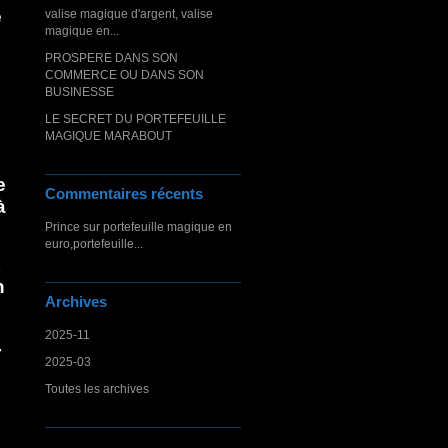
é
valise magique d'argent, valise
magique en...
PROSPERE DANS SON
COMMERCE OU DANS SON
BUSINESSE
LE SECRET DU PORTEFEUILLE
MAGIQUE MARABOUT
e
Commentaires récents
à
Prince
sur
portefeuille magique en
euro,portefeuille...
n
Archives
2025-11
r
2025-03
Toutes les archives