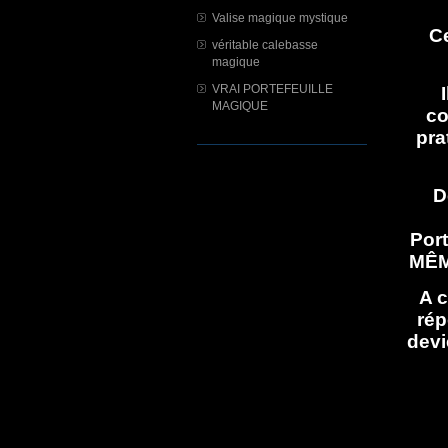
Valise magique mystique
Ce
véritable calebasse
magique
VRAI PORTEFEUILLE
MAGIQUE
co
pra
D
Port
MÊM
A c
rép
devi