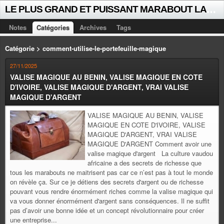
L
E PLUS GRAND ET PUISSANT MARABOUT LALAYE SORCIER VOYANT CELEBRE D'AFRIQUE INTERNATIONAL +229 +229 51021018
Notes
Catégories
Archives
Tags
Catégorie > comment-utilise-le-portefeuille-magique
27/11/2025
VALISE MAGIQUE AU BENIN, VALISE MAGIQUE EN COTE
D'IVOIRE, VALISE MAGIQUE D'ARGENT, VRAI VALISE
MAGIQUE D'ARGENT
VALISE MAGIQUE AU BENIN, VALISE
MAGIQUE EN COTE D'IVOIRE, VALISE
MAGIQUE D'ARGENT, VRAI VALISE
MAGIQUE D'ARGENT Comment avoir une
valise magique d'argent La culture vaudou
africaine a des secrets de richesse que
tous les marabouts ne maitrisent pas car ce n’est pas à tout le monde
on révèle ça. Sur ce je détiens des secrets d'argent ou de richesse
pouvant vous rendre énormément riches comme la valise magique qui
va vous donner énormément d'argent sans conséquences. Il ne suffit
pas d’avoir une bonne idée et un concept révolutionnaire pour créer
une entreprise...