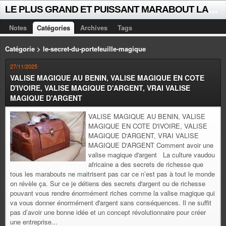
L
E PLUS GRAND ET PUISSANT MARABOUT LALAYE SORCIER VOYANT CELEBRE D'AFRIQUE INTERNATIONAL +229 +229 51021018
Notes
Catégories
Archives
Tags
Catégorie > le-secret-du-portefeuille-magique
27/11/2025
VALISE MAGIQUE AU BENIN, VALISE MAGIQUE EN COTE
D'IVOIRE, VALISE MAGIQUE D'ARGENT, VRAI VALISE
MAGIQUE D'ARGENT
VALISE MAGIQUE AU BENIN, VALISE
MAGIQUE EN COTE D'IVOIRE, VALISE
MAGIQUE D'ARGENT, VRAI VALISE
MAGIQUE D'ARGENT Comment avoir une
valise magique d'argent La culture vaudou
africaine a des secrets de richesse que
tous les marabouts ne maitrisent pas car ce n’est pas à tout le monde
on révèle ça. Sur ce je détiens des secrets d'argent ou de richesse
pouvant vous rendre énormément riches comme la valise magique qui
va vous donner énormément d'argent sans conséquences. Il ne suffit
pas d’avoir une bonne idée et un concept révolutionnaire pour créer
une entreprise...