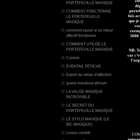
en
PORTEFEUILLE MAGIQUE
dé
portef
COMMENT FONCTIONNE
fois a
LE PORTEFEUILLE
que je
MAGIQUE
vou
comment savoir si un retour
exemp
5000 
affectif fonctionne
COMMENT UTILISE LE
PORTEFEUILLE MAGIQUE
NB: To
car c’e
Cuisine
l’arg
ÉVENTAIL FÉTICHE
Expert du retour d'affection
grand marabout africain
LA VALISE MAGIQUE
INCROYABLE
LE SECRET DU
PORTEFEUILLE MAGIQUE
LE STYLO MAGIQUE (LE
BIC MAGIQUE)
Loisirs créatifs
COM
puissan