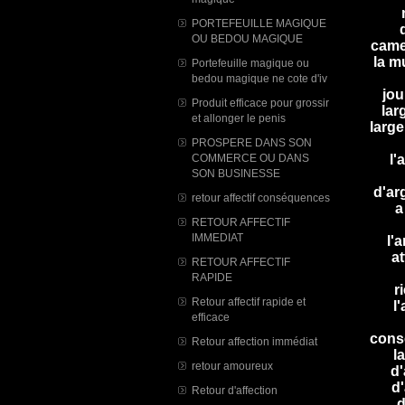
PORTEFEUILLE MAGIQUE
OU BEDOU MAGIQUE
camer
la m
Portefeuille magique ou
bedou magique ne cote d'iv
jou
Produit efficace pour grossir
lar
et allonger le penis
large
PROSPERE DANS SON
COMMERCE OU DANS
l'
SON BUSINESSE
d'ar
retour affectif conséquences
a
RETOUR AFFECTIF
IMMEDIAT
l'
at
RETOUR AFFECTIF
RAPIDE
r
Retour affectif rapide et
l
efficace
cons
Retour affection immédiat
l
retour amoureux
d'
d'
Retour d'affection
d