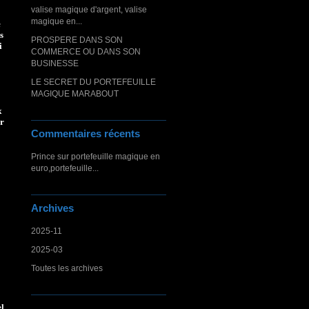
valise magique d'argent, valise
magique en...
e
s
PROSPERE DANS SON
i
COMMERCE OU DANS SON
BUSINESSE
LE SECRET DU PORTEFEUILLE
MAGIQUE MARABOUT
x
er
Commentaires récents
Prince
sur
portefeuille magique en
euro,portefeuille...
Archives
2025-11
2025-03
Toutes les archives
el