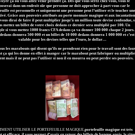
voyer ça ou vous allez venir prendre ça. Dès que vous serez chez vous, vous le
poserai dans un endroit sûr que personne ne doit approcher à part vous car le
euille est personnelle et uniquement une personne peut l’utiliser et le toucher un
ctivé. Grâce aux pouvoirs attribués au porte monnaie magique et aux incantation
 vous dirai de faire il peut multiplier jusqu’à un million toute devise confondue, s
s mettez un billet de votre choix dedans ce dernier sera multiplié par 100. Un
le si vous mettez 1000 francs CFA dedans ça va donner 100 000 chaque 2 jours.
dedans donnera 500 000 et un billet de 10 000 dedans donnera 1 000 000 et c’est
valable pour les devises telles que l’euro, le dollar…
us les marabouts qui disent qu’ils ne prendront rien pour le travail sont des fau
st ça qui les donne en effet à manger car le marabout peut fabriquer ou multipli
ent mais il ne peut pas l’utiliser si non il en mourra ou peut perdre ses pouvoirs.
MENT UTILISER LE PORTEFEUILLE MAGIQUE,
portefeuille magique est très
t et efficace, il vous permet d’avoir en retour des billets de banque après le ritu