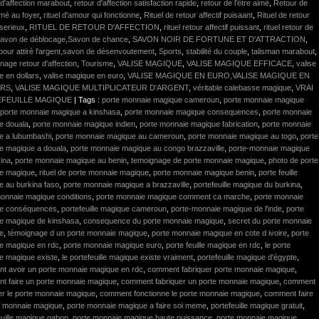
d'affection marabout
,
retour d'affection satisfaction rapide
,
retour de l'être aimé
,
Retour de
aimé au foyer
,
rituel d'amour qui fonctionne
,
Rituel de retour affectif puisaant
,
Rituel de retour
 serieux
,
RITUEL DE RETOUR D'AFFECTION
,
rituel retour affectif puissant
,
rituel retour de
avon de déblocage,Savon de chance
,
SAVON NOIR DE FORTUNE ET D'ATTRACTION
,
our attiré l'argent,savon de désenvoutement
,
Sports
,
stabilité du couple
,
talisman marabout
,
age retour d'affection
,
Tourisme
,
VALISE MAGIQUE
,
VALISE MAGIQUE EFFICACE
,
valise
 en dollars
,
valise magique en euro
,
VALISE MAGIQUE EN EURO,VALISE MAGIQUE EN
ARS
,
VALISE MAGIQUE MULTIPLICATEUR D'ARGENT
,
véritable calebasse magique
,
VRAI
FEUILLE MAGIQUE
| Tags :
porte monnaie magique cameroun
,
porte monnaie magique
porte monnaie magique a kinshasa
,
porte monnaie magique consequences
,
porte monnaie
e douala
,
porte monnaie magique indien
,
porte monnaie magique fabrication
,
porte monnaie
e a lubumbashi
,
porte monnaie magique au cameroun
,
porte monnaie magique au togo
,
porte
e magique a douala
,
porte monnaie magique au congo brazzaville
,
porte-monnaie magique
ina
,
porte monnaie magique au benin
,
temoignage de porte monnaie magique
,
photo de porte
e magique
,
rituel de porte monnaie magique
,
porte monnaie magique benin
,
porte feuille
e au burkina faso
,
porte monnaie magique a brazzaville
,
portefeuille magique du burkina
,
monnaie magique conditions
,
porte monnaie magique comment ca marche
,
porte monnaie
e conséquences
,
portefeuille magique cameroun
,
porte-monnaie magique de l'inde
,
porte
e magique de kinshasa
,
consequence du porte monnaie magique
,
secret du porte monnaie
e
,
témoignage d un porte monnaie magique
,
porte monnaie magique en cote d ivoire
,
porte
e magique en rdc
,
porte monnaie magique euro
,
porte feuille magique en rdc
,
le porte
e magique existe
,
le portefeuille magique existe vraiment
,
portefeuille magique d'égypte
,
t avoir un porte monnaie magique en rdc
,
comment fabriquer porte monnaie magique
,
t faire un porte monnaie magique
,
comment fabriquer un porte monnaie magique
,
comment
er le porte monnaie magique
,
comment fonctionne le porte monnaie magique
,
comment faire
te monnaie magique
,
porte monnaie magique a faire soi meme
,
portefeuille magique gratuit
,
euille magique gabon
,
porte monnaie magique haute puissance
,
porte monnaie magique