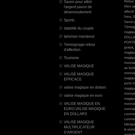
Retour 
Savon pour attiré
l'être 
l'argent,savon de
affectif
désenvoutement
l'etre
,
S
Sports
Savon p
Témoign
stabilité du couple
magique
talisman marabout
DOLL
PORTE
Témoignage retour
gratuit
,
d'affection
magiqu
Tourisme
magiqu
monnai
VALISE MAGIQUE
au burk
monnai
VALISE MAGIQUE
magiqu
EFFICACE
porte 
valise magique en dollars
magiqu
monnai
valise magique en euro
magiqu
VALISE MAGIQUE EN
monnai
EURO,VALISE MAGIQUE
monnai
EN DOLLARS
commen
commen
VALISE MAGIQUE
fabriqu
MULTIPLICATEUR
le por
D'ARGENT
porte f