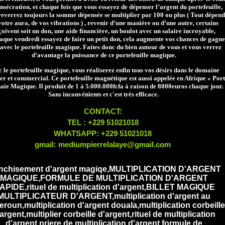
nsécration, et chaque fois que vous essayez de dépenser l’argent du portefeuille,
reverrez toujours la somme dépensée se multiplier par 100 ou plus ( Tout dépend
votre aura, de vos vibrations ) , revenir d’une manière ou d’une autre, certains
çoivent soit un don, une aide financière, un boulot avec un salaire incroyable,
que vendredi essayez de faire un petit don, cela augmente vos chances de gagne
 avec le portefeuille magique.
Faites donc du bien autour de vous et vous verrez
d’avantage la puissance de ce portefeuille magique.
 le portefeuille magique, vous réaliserez enfin tous vos désirs dans le domaine
er et commercial. Ce portefeuille magnétique est aussi appelée en Afrique « Port
ie Magique. Il produit de 1 à 5.000.000fcfa à raison de 8000euros chaque jour.
Sans inconvénients et c'est très efficace.
CONTACT:
TEL : +229 51021018
WHATSAPP: +229 51021018
gmail: mediumpierrelalaye@gmail.com
anchisement d'argent magiqe,MULTIPLICATION D'ARGENT
MAGIQUE,FORMULE DE MULTIPLICATION D'ARGENT
APIDE,rituel de multiplication d'argent,BILLET MAGIQUE
MULTIPLICATEUR D'ARGENT,multiplication d'argent au
roun,multiplication d'argent douala,multiplication corbeille
argent,multiplier corbeille d'argent,rituel de multiplication
d'argent,priere de multiplication d'argent,formule de