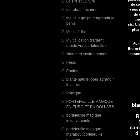
Loisirs et Culture
de co
vous 
marabout reconnu
de 
meilleur gel pour agrandir le
re
penis
etc.
Cha
plus
Multimédia
Multiplication d'argent
Avec
rapide,vrai portefeuille m
financi
monna
Nature et environnement
Perso
Photos
plante naturel pour agrandir
le penis
Politique
PORTEFEUILLE MAGIQUE
bl
EN EURO ET EN DOLLARS
portefeuille magique
R
inconvénients
came
portefeuille magique
d'
marabout,portefeuille
magique