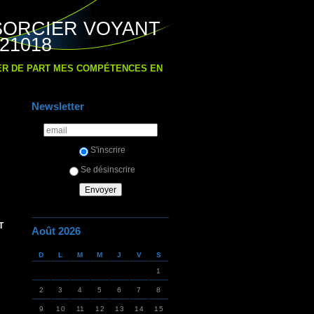
SORCIER VOYANT
21018
IER DE PART MES COMPÉTENCES EN
Newsletter
S'inscrire
Se désinscrire
T
Août 2026
D
L
M
M
J
V
S
1
2
3
4
5
6
7
8
9
10
11
12
13
14
15