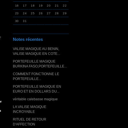
16
17
18
19
20
21
22
23
24
25
26
27
28
29
30
31
T
Notes récentes
VALISE MAGIQUE AU BENIN,
VALISE MAGIQUE EN COTE...
PORTEFEUILLE MAGIQUE
BURKINA FASO,PORTEFEUILLE...
COMMENT FONCTIONNE LE
PORTEFEUILLE...
PORTEFEUILLE MAGIQUE EN
EURO ET EN DOLLARS DU...
véritable calebasse magique
e
LA VALISE MAGIQUE
a
INCROYABLE
RITUEL DE RETOUR
D'AFFECTION