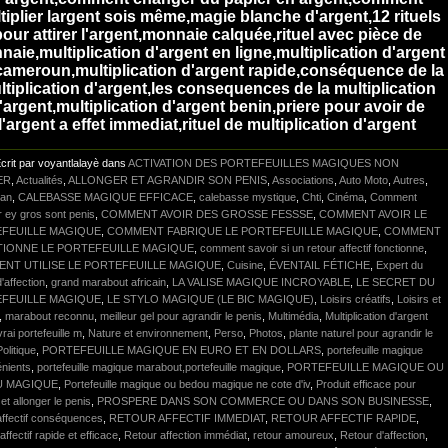
tiplier largent sois même,magie blanche d'argent,12 rituels
our attirer l'argent,monnaie calquée,rituel avec pièce de
aie,multiplication d'argent en ligne,multiplication d'argent
cameroun,multiplication d'argent rapide,conséquence de la
ltiplication d'argent,les consequences de la multiplication
'argent,multiplication d'argent benin,priere pour avoir de
l'argent a effet immediat,rituel de multiplication d'argent
crit par voyantlalayè dans
ACTIVATION DES PORTEFEUILLES MAGIQUES NON
ER
,
Actualités
,
ALLONGER ET AGRANDIR SON PENIS
,
Associations
,
Auto Moto
,
Autres
,
lan
,
CALEBASSE MAGIQUE EFFICACE
,
calebasse mystique
,
Chti
,
Cinéma
,
Comment
r ey gros sont penis
,
COMMENT AVOIR DES GROSSE FESSSE
,
COMMENT AVOIR LE
FEUILLE MAGIQUE
,
COMMENT FABRIQUE LE PORTEFEUILLE MAGIQUE
,
COMMENT
IONNE LE PORTEFEUILLE MAGIQUE
,
comment savoir si un retour affectif fonctionne
,
NT UTILISE LE PORTEFEUILLE MAGIQUE
,
Cuisine
,
ÉVENTAIL FÉTICHE
,
Expert du
'affection
,
grand marabout africain
,
LA VALISE MAGIQUE INCROYABLE
,
LE SECRET DU
FEUILLE MAGIQUE
,
LE STYLO MAGIQUE (LE BIC MAGIQUE)
,
Loisirs créatifs
,
Loisirs et
,
marabout reconnu
,
meilleur gel pour agrandir le penis
,
Multimédia
,
Multiplication d'argent
vrai portefeuille m
,
Nature et environnement
,
Perso
,
Photos
,
plante naturel pour agrandir le
Politique
,
PORTEFEUILLE MAGIQUE EN EURO ET EN DOLLARS
,
portefeuille magique
énients
,
portefeuille magique marabout,portefeuille magique
,
PORTEFEUILLE MAGIQUE OU
U MAGIQUE
,
Portefeuille magique ou bedou magique ne cote d'iv
,
Produit efficace pour
 et allonger le penis
,
PROSPERE DANS SON COMMERCE OU DANS SON BUSINESSE
,
affectif conséquences
,
RETOUR AFFECTIF IMMEDIAT
,
RETOUR AFFECTIF RAPIDE
,
affectif rapide et efficace
,
Retour affection immédiat
,
retour amoureux
,
Retour d'affection
,