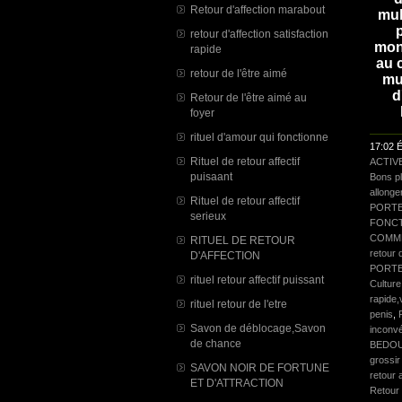
Retour d'affection marabout
mul
p
retour d'affection satisfaction
monn
rapide
au 
retour de l'être aimé
mu
d
Retour de l'être aimé au
foyer
rituel d'amour qui fonctionne
17:02 É
Rituel de retour affectif
ACTIV
puisaant
Bons p
allonge
Rituel de retour affectif
PORTE
serieux
FONCT
COMME
RITUEL DE RETOUR
retour d
D'AFFECTION
PORTE
rituel retour affectif puissant
Culture
rapide,
rituel retour de l'etre
penis
,
Savon de déblocage,Savon
inconv
de chance
BEDO
grossir
SAVON NOIR DE FORTUNE
retour 
ET D'ATTRACTION
Retour 