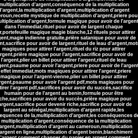
multiplication d'argent,conséquence de la multiplication
d'argent,la multiplication d'argent,multiplication d'argent
oun,recette mystique de multiplication d'argent,priere pou
ultiplication d'argent,formule magique pour avoir de l'argen
dans l'immediat,rituel pour avoir de largent chaque
r,portefeuille magique magie blanche,12 rituels pour attirer
gent,magie indienne gratuite,prière satanique pour avoir de
nt,sacrifice pour avoir de largent,rituel de leau d'argent,mot
magiques pour attirer l'argent,rituel du riz pour attirer
argent,prière magique pour l'argent,sacrifice pour avoir de
l'argent,plier un billet pour attirer l'argent,rituel de leau
gent,psaume pour avoir l'argent,priere pour avoir de l'argen
 effet immediat,mots magiques pour attirer l'argent,priere
magique pour l'argent-vienne,plier un billet pour attirer
argent,psaume pour avoir l'argent pdf,mots magiques pour
tirer l'argent pdf,sacrifices pour avoir du succès,sacrifice
humain pour de l'argent au benin,formule pour être
iche,sacrifices pour avoir du succès,prière magique pour
'argent,sacrifice pour devenir riche,sacrifice pour avoir de
largent au sénégal,multiplication d'argent rapide,les
equences de la,multiplication d'argent,les conséquences d
a multiplication d'argent,conséquence de la multiplication
argent,multiplication d'argent au cameroun,multiplication
argent en ligne,multiplication d'argent benin,blanchiment
'argent,comment changer du papier en argent,comment