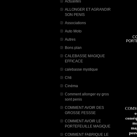
Actualités
ALLONGER ET AGRANDIR
SON PENIS
Associations
Auto Moto
CO
Autres
PORT
Bons plan
CALEBASSE MAGIQUE
EFFICACE
calebasse mystique
Chti
Cinéma
Comment allonger ey gros
sont penis
COMMENT AVOIR DES
COMME
GROSSE FESSSE
o
conséq
COMMENT AVOIR LE
ma
PORTEFEUILLE MAGIQUE
mag
pouv
COMMENT FABRIQUE LE