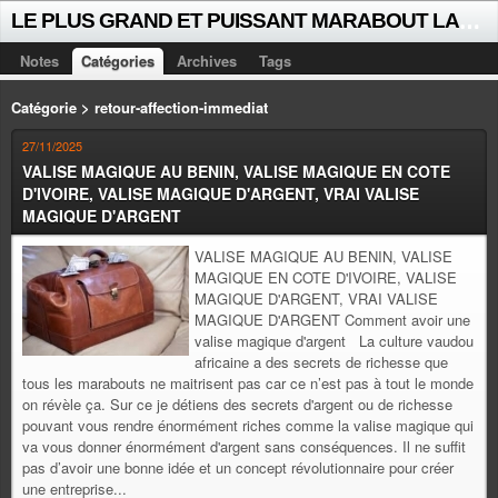
L
E PLUS GRAND ET PUISSANT MARABOUT LALAYE SORCIER VOYANT CELEBRE D'AFRIQUE INTERNATIONAL +229 +229 51021018
Notes
Catégories
Archives
Tags
Catégorie > retour-affection-immediat
27/11/2025
VALISE MAGIQUE AU BENIN, VALISE MAGIQUE EN COTE
D'IVOIRE, VALISE MAGIQUE D'ARGENT, VRAI VALISE
MAGIQUE D'ARGENT
VALISE MAGIQUE AU BENIN, VALISE
MAGIQUE EN COTE D'IVOIRE, VALISE
MAGIQUE D'ARGENT, VRAI VALISE
MAGIQUE D'ARGENT Comment avoir une
valise magique d'argent La culture vaudou
africaine a des secrets de richesse que
tous les marabouts ne maitrisent pas car ce n’est pas à tout le monde
on révèle ça. Sur ce je détiens des secrets d'argent ou de richesse
pouvant vous rendre énormément riches comme la valise magique qui
va vous donner énormément d'argent sans conséquences. Il ne suffit
pas d’avoir une bonne idée et un concept révolutionnaire pour créer
une entreprise...