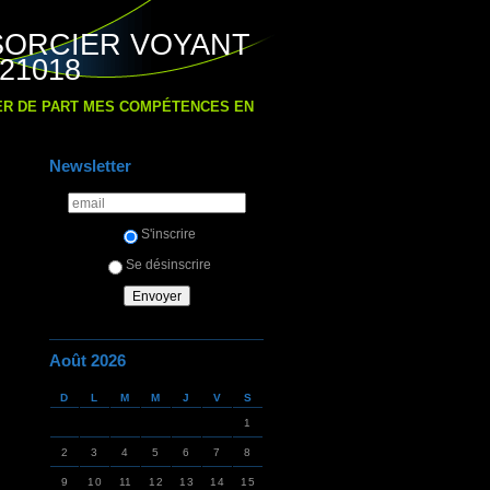
SORCIER VOYANT
21018
IER DE PART MES COMPÉTENCES EN
Newsletter
S'inscrire
Se désinscrire
Août 2026
D
L
M
M
J
V
S
1
2
3
4
5
6
7
8
9
10
11
12
13
14
15