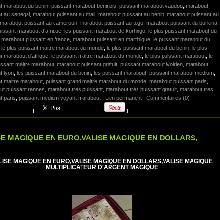
nt marabout du benin
,
puissant marabout beninois
,
puissant marabout vaudou
,
marabout
t au senegal
,
marabout puissant au mali
,
marabout puissant au benin
,
marabout puissant au
marabout puissant au cameroun
,
marabout puissant au togo
,
marabout puissant du burkina
uissant marabout d'afrique
,
les puissant marabout de korhogo
,
le plus puissant marabout du
,
marabout puissant en france
,
marabout puissant en martinique
,
le puissant marabout du
,
le plus puissant maitre marabout du monde
,
le plus puissant marabout du benin
,
le plus
t marabout d'afrique
,
le puissant maitre marabout du monde
,
le plus puissant marabout
,
le
issant maitre marabout
,
marabout puissant gratuit
,
puissant marabout ivoirien
,
marabout
t lyon
,
les puissant marabout du benin
,
les puissant marabout
,
puissant marabout medium
,
t maitre marabout
,
puissant grand maitre marabout du monde
,
marabout puissant paris
,
ut puissant rennes
,
marabout tres puissant
,
marabout très puissant gratuit
,
marabout tres
t paris
,
puissant medium voyant marabout
|
Lien permanent
|
Commentaires (0)
|
|
|
|
SE MAGIQUE EN EURO,VALISE MAGIQUE EN DOLLARS,
LISE MAGIQUE EN EURO,VALISE MAGIQUE EN DOLLARS,VALISE MAGIQUE
MULTIPLICATEUR D'ARGENT MAGIQUE