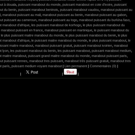
ut à douala
,
puissant marabout du monde
,
puissant marabout en cote d'ivoire
,
puissant
ut du benin
,
puissant marabout beninois
,
puissant marabout vaudou
,
marabout puissant au
l
,
marabout puissant au mali
,
marabout puissant au benin
,
marabout puissant au gabon
,
ut puissant au cameroun
,
marabout puissant au togo
,
marabout puissant du burkina faso
,
t marabout d'afrique
,
les puissant marabout de korhogo
,
le plus puissant marabout du
,
marabout puissant en france
,
marabout puissant en martinique
,
le puissant marabout du
,
le plus puissant maitre marabout du monde
,
le plus puissant marabout du benin
,
le plus
t marabout d'afrique
,
le puissant maitre marabout du monde
,
le plus puissant marabout
,
le
issant maitre marabout
,
marabout puissant gratuit
,
puissant marabout ivoirien
,
marabout
t lyon
,
les puissant marabout du benin
,
les puissant marabout
,
puissant marabout medium
,
t maitre marabout
,
puissant grand maitre marabout du monde
,
marabout puissant paris
,
ut puissant rennes
,
marabout tres puissant
,
marabout très puissant gratuit
,
marabout tres
t paris
,
puissant medium voyant marabout
|
Lien permanent
|
Commentaires (0)
|
|
|
|