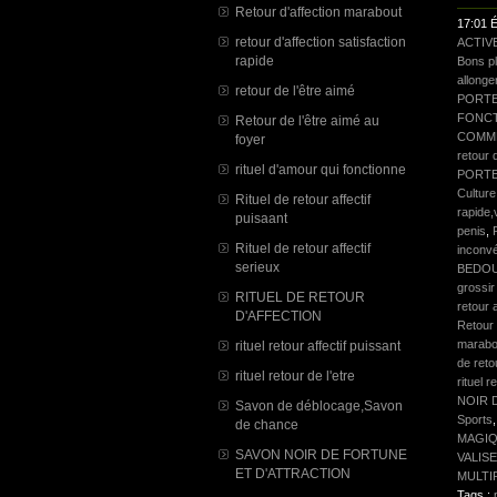
Retour d'affection marabout
17:01 É
retour d'affection satisfaction
ACTIV
rapide
Bons p
allonge
retour de l'être aimé
PORTE
FONCT
Retour de l'être aimé au
COMME
foyer
retour d
rituel d'amour qui fonctionne
PORTE
Culture
Rituel de retour affectif
rapide,
puisaant
penis
,
Rituel de retour affectif
inconv
serieux
BEDO
grossir
RITUEL DE RETOUR
retour 
D'AFFECTION
Retour 
marabo
rituel retour affectif puissant
de reto
rituel retour de l'etre
rituel r
NOIR 
Savon de déblocage,Savon
Sports
de chance
MAGI
SAVON NOIR DE FORTUNE
VALIS
ET D'ATTRACTION
MULTI
Tags :