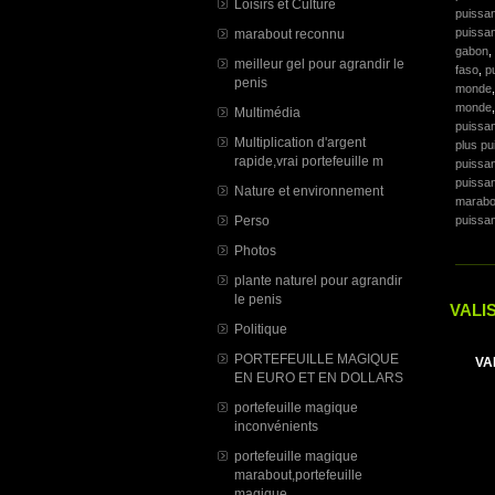
Loisirs et Culture
puissa
puissan
marabout reconnu
gabon
,
meilleur gel pour agrandir le
faso
,
p
penis
monde
monde
Multimédia
puissan
Multiplication d'argent
plus pu
rapide,vrai portefeuille m
puissan
puissan
Nature et environnement
marabo
Perso
puissan
Photos
plante naturel pour agrandir
le penis
VALI
Politique
PORTEFEUILLE MAGIQUE
VA
EN EURO ET EN DOLLARS
portefeuille magique
inconvénients
portefeuille magique
marabout,portefeuille
magique