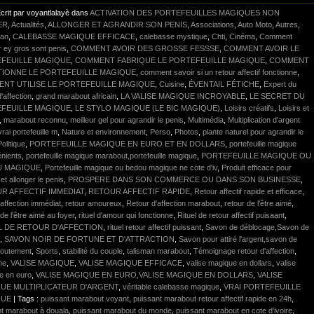
crit par voyantlalayè dans
ACTIVATION DES PORTEFEUILLES MAGIQUES NON
ER
,
Actualités
,
ALLONGER ET AGRANDIR SON PENIS
,
Associations
,
Auto Moto
,
Autres
,
lan
,
CALEBASSE MAGIQUE EFFICACE
,
calebasse mystique
,
Chti
,
Cinéma
,
Comment
r ey gros sont penis
,
COMMENT AVOIR DES GROSSE FESSSE
,
COMMENT AVOIR LE
FEUILLE MAGIQUE
,
COMMENT FABRIQUE LE PORTEFEUILLE MAGIQUE
,
COMMENT
IONNE LE PORTEFEUILLE MAGIQUE
,
comment savoir si un retour affectif fonctionne
,
NT UTILISE LE PORTEFEUILLE MAGIQUE
,
Cuisine
,
ÉVENTAIL FÉTICHE
,
Expert du
'affection
,
grand marabout africain
,
LA VALISE MAGIQUE INCROYABLE
,
LE SECRET DU
FEUILLE MAGIQUE
,
LE STYLO MAGIQUE (LE BIC MAGIQUE)
,
Loisirs créatifs
,
Loisirs et
,
marabout reconnu
,
meilleur gel pour agrandir le penis
,
Multimédia
,
Multiplication d'argent
vrai portefeuille m
,
Nature et environnement
,
Perso
,
Photos
,
plante naturel pour agrandir le
Politique
,
PORTEFEUILLE MAGIQUE EN EURO ET EN DOLLARS
,
portefeuille magique
énients
,
portefeuille magique marabout,portefeuille magique
,
PORTEFEUILLE MAGIQUE OU
U MAGIQUE
,
Portefeuille magique ou bedou magique ne cote d'iv
,
Produit efficace pour
 et allonger le penis
,
PROSPERE DANS SON COMMERCE OU DANS SON BUSINESSE
,
R AFFECTIF IMMEDIAT
,
RETOUR AFFECTIF RAPIDE
,
Retour affectif rapide et efficace
,
affection immédiat
,
retour amoureux
,
Retour d'affection marabout
,
retour de l'être aimé
,
de l'être aimé au foyer
,
rituel d'amour qui fonctionne
,
Rituel de retour affectif puisaant
,
L DE RETOUR D'AFFECTION
,
rituel retour affectif puissant
,
Savon de déblocage,Savon de
,
SAVON NOIR DE FORTUNE ET D'ATTRACTION
,
Savon pour attiré l'argent,savon de
outement
,
Sports
,
stabilité du couple
,
talisman marabout
,
Témoignage retour d'affection
,
me
,
VALISE MAGIQUE
,
VALISE MAGIQUE EFFICACE
,
valise magique en dollars
,
valise
e en euro
,
VALISE MAGIQUE EN EURO,VALISE MAGIQUE EN DOLLARS
,
VALISE
UE MULTIPLICATEUR D'ARGENT
,
véritable calebasse magique
,
VRAI PORTEFEUILLE
QUE
| Tags :
puissant marabout voyant
,
puissant marabout retour affectif rapide en 24h
,
nt marabout à douala
,
puissant marabout du monde
,
puissant marabout en cote d'ivoire
,