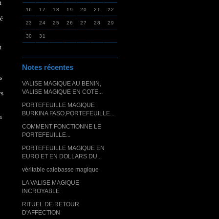
t
16
17
18
19
20
21
22
té
23
24
25
26
27
28
29
30
31
t
Notes récentes
s
VALISE MAGIQUE AU BENIN,
VALISE MAGIQUE EN COTE...
ys
PORTEFEUILLE MAGIQUE
BURKINA FASO,PORTEFEUILLE...
n
COMMENT FONCTIONNE LE
PORTEFEUILLE...
PORTEFEUILLE MAGIQUE EN
EURO ET EN DOLLARS DU...
véritable calebasse magique
LA VALISE MAGIQUE
INCROYABLE
RITUEL DE RETOUR
D'AFFECTION