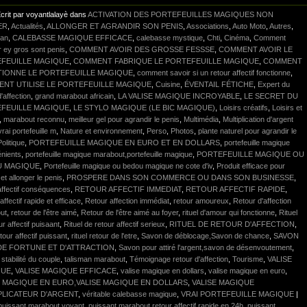
crit par voyantlalayè dans
ACTIVATION DES PORTEFEUILLES MAGIQUES NON
ER
,
Actualités
,
ALLONGER ET AGRANDIR SON PENIS
,
Associations
,
Auto Moto
,
Autres
,
lan
,
CALEBASSE MAGIQUE EFFICACE
,
calebasse mystique
,
Chti
,
Cinéma
,
Comment
r ey gros sont penis
,
COMMENT AVOIR DES GROSSE FESSSE
,
COMMENT AVOIR LE
FEUILLE MAGIQUE
,
COMMENT FABRIQUE LE PORTEFEUILLE MAGIQUE
,
COMMENT
IONNE LE PORTEFEUILLE MAGIQUE
,
comment savoir si un retour affectif fonctionne
,
NT UTILISE LE PORTEFEUILLE MAGIQUE
,
Cuisine
,
ÉVENTAIL FÉTICHE
,
Expert du
'affection
,
grand marabout africain
,
LA VALISE MAGIQUE INCROYABLE
,
LE SECRET DU
FEUILLE MAGIQUE
,
LE STYLO MAGIQUE (LE BIC MAGIQUE)
,
Loisirs créatifs
,
Loisirs et
,
marabout reconnu
,
meilleur gel pour agrandir le penis
,
Multimédia
,
Multiplication d'argent
vrai portefeuille m
,
Nature et environnement
,
Perso
,
Photos
,
plante naturel pour agrandir le
Politique
,
PORTEFEUILLE MAGIQUE EN EURO ET EN DOLLARS
,
portefeuille magique
énients
,
portefeuille magique marabout,portefeuille magique
,
PORTEFEUILLE MAGIQUE OU
U MAGIQUE
,
Portefeuille magique ou bedou magique ne cote d'iv
,
Produit efficace pour
 et allonger le penis
,
PROSPERE DANS SON COMMERCE OU DANS SON BUSINESSE
,
affectif conséquences
,
RETOUR AFFECTIF IMMEDIAT
,
RETOUR AFFECTIF RAPIDE
,
affectif rapide et efficace
,
Retour affection immédiat
,
retour amoureux
,
Retour d'affection
ut
,
retour de l'être aimé
,
Retour de l'être aimé au foyer
,
rituel d'amour qui fonctionne
,
Rituel
ur affectif puisaant
,
Rituel de retour affectif serieux
,
RITUEL DE RETOUR D'AFFECTION
,
etour affectif puissant
,
rituel retour de l'etre
,
Savon de déblocage,Savon de chance
,
SAVON
DE FORTUNE ET D'ATTRACTION
,
Savon pour attiré l'argent,savon de désenvoutement
,
,
stabilité du couple
,
talisman marabout
,
Témoignage retour d'affection
,
Tourisme
,
VALISE
QUE
,
VALISE MAGIQUE EFFICACE
,
valise magique en dollars
,
valise magique en euro
,
E MAGIQUE EN EURO,VALISE MAGIQUE EN DOLLARS
,
VALISE MAGIQUE
PLICATEUR D'ARGENT
,
véritable calebasse magique
,
VRAI PORTEFEUILLE MAGIQUE
|
puissant marabout voyant
,
puissant marabout retour affectif rapide en 24h
,
puissant