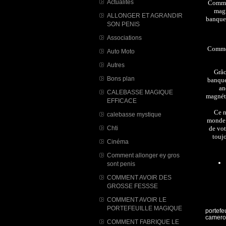
Actualités
Commen
magn
ALLONGER ET AGRANDIR
banque 
SON PENIS
Associations
Commen
Auto Moto
Autres
Grâc
Bons plan
banque
an
CALEBASSE MAGIQUE
magnéti
EFFICACE
Ce n
calebasse mystique
monde. 
Chti
de vot
toujo
Cinéma
Comment allonger ey gros
sont penis
COMMENT AVOIR DES
GROSSE FESSSE
COMMENT AVOIR LE
PORTEFEUILLE MAGIQUE
portefe
camero
COMMENT FABRIQUE LE