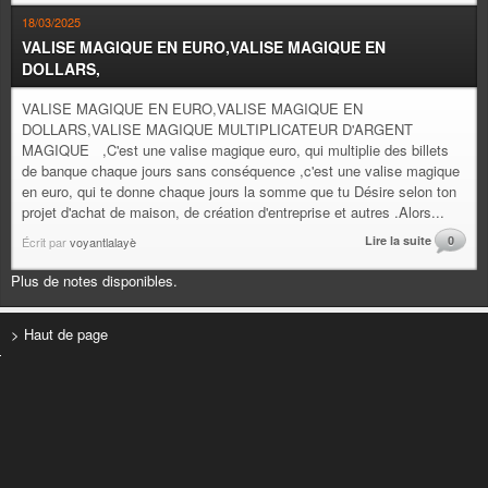
18/03/2025
VALISE MAGIQUE EN EURO,VALISE MAGIQUE EN
DOLLARS,
VALISE MAGIQUE EN EURO,VALISE MAGIQUE EN
DOLLARS,VALISE MAGIQUE MULTIPLICATEUR D'ARGENT
MAGIQUE ,C'est une valise magique euro, qui multiplie des billets
de banque chaque jours sans conséquence ,c'est une valise magique
en euro, qui te donne chaque jours la somme que tu Désire selon ton
projet d'achat de maison, de création d'entreprise et autres .Alors...
Lire la suite
0
Écrit par
voyantlalayè
Plus de notes disponibles.
> Haut de page