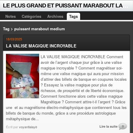
L
E PLUS GRAND ET PUISSANT MARABOUT LALAYE SORCIER VOYANT CELEBRE D'AFRIQUE INTERNATIONAL +229 +229 51021018
Notes
Catégories
Archives
Tags
Tag > puissant marabout medium
18/03/2025
LA VALISE MAGIQUE INCROYABLE
LA VALISE MAGIQUE INCROYABLE Comment
avoir de l’argent chaque jour grâce à une valise
magique incroyable ? Comment magnétiser soi-
même une valise magique qui aura pour mission
d’attirer des billets de banque en coupures locales
? Essayez la valise magique pour plus de
richesse, de prospérité et de liberté économique.
Comment fonctionne alors cette valise magique
Magnétique ? Comment attire-t-il l’argent ? Grâce
une et au magnétisme électro-métaphysique que contiennent tous les
billets de banque du monde, grâce a une procédure astrologique
métaphysique de...
Lire la suite
0
Écrit par
voyantlalayè