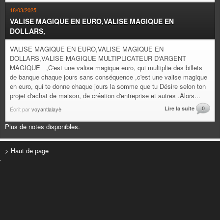
18/03/2025
VALISE MAGIQUE EN EURO,VALISE MAGIQUE EN
DOLLARS,
VALISE MAGIQUE EN EURO,VALISE MAGIQUE EN
DOLLARS,VALISE MAGIQUE MULTIPLICATEUR D'ARGENT
MAGIQUE ,C'est une valise magique euro, qui multiplie des billets
de banque chaque jours sans conséquence ,c'est une valise magique
en euro, qui te donne chaque jours la somme que tu Désire selon ton
projet d'achat de maison, de création d'entreprise et autres .Alors...
Lire la suite
0
Écrit par
voyantlalayè
Plus de notes disponibles.
> Haut de page