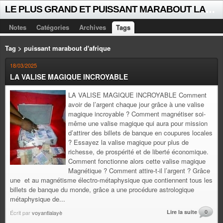
L
E PLUS GRAND ET PUISSANT MARABOUT LALAYE SORCIER VOYANT CELEBRE D'AFRIQUE INTERNATIONAL +229 +229 51021018
Notes
Catégories
Archives
Tags
Tag > puissant marabout d'afrique
18/03/2025
LA VALISE MAGIQUE INCROYABLE
LA VALISE MAGIQUE INCROYABLE Comment
avoir de l’argent chaque jour grâce à une valise
magique incroyable ? Comment magnétiser soi-
même une valise magique qui aura pour mission
d’attirer des billets de banque en coupures locales
? Essayez la valise magique pour plus de
richesse, de prospérité et de liberté économique.
Comment fonctionne alors cette valise magique
Magnétique ? Comment attire-t-il l’argent ? Grâce
une et au magnétisme électro-métaphysique que contiennent tous les
billets de banque du monde, grâce a une procédure astrologique
métaphysique de...
Lire la suite
0
Écrit par
voyantlalayè