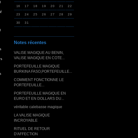
t
16
17
18
19
20
21
22
té
23
24
25
26
27
28
29
30
31
t
Notes récentes
s
VALISE MAGIQUE AU BENIN,
VALISE MAGIQUE EN COTE...
ys
PORTEFEUILLE MAGIQUE
BURKINA FASO,PORTEFEUILLE...
n
COMMENT FONCTIONNE LE
PORTEFEUILLE...
PORTEFEUILLE MAGIQUE EN
EURO ET EN DOLLARS DU...
véritable calebasse magique
LA VALISE MAGIQUE
INCROYABLE
RITUEL DE RETOUR
D'AFFECTION