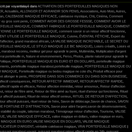
crit par voyantlalayè dans
ACTIVATION DES PORTEFEUILLES MAGIQUES NON
ER
,
Actualités
,
ALLONGER ET AGRANDIR SON PENIS
,
Associations
,
Auto Moto
,
Autres
,
lan
,
CALEBASSE MAGIQUE EFFICACE
,
calebasse mystique
,
Chti
,
Cinéma
,
Comment
r ey gros sont penis
,
COMMENT AVOIR DES GROSSE FESSSE
,
COMMENT AVOIR LE
FEUILLE MAGIQUE
,
COMMENT FABRIQUE LE PORTEFEUILLE MAGIQUE
,
COMMENT
IONNE LE PORTEFEUILLE MAGIQUE
,
comment savoir si un retour affectif fonctionne
,
NT UTILISE LE PORTEFEUILLE MAGIQUE
,
Cuisine
,
ÉVENTAIL FÉTICHE
,
Expert du
'affection
,
grand marabout africain
,
LA VALISE MAGIQUE INCROYABLE
,
LE SECRET DU
FEUILLE MAGIQUE
,
LE STYLO MAGIQUE (LE BIC MAGIQUE)
,
Loisirs créatifs
,
Loisirs et
,
marabout reconnu
,
meilleur gel pour agrandir le penis
,
Multimédia
,
Multiplication d'argent
vrai portefeuille m
,
Nature et environnement
,
Perso
,
Photos
,
plante naturel pour agrandir le
Politique
,
PORTEFEUILLE MAGIQUE EN EURO ET EN DOLLARS
,
portefeuille magique
énients
,
portefeuille magique marabout,portefeuille magique
,
PORTEFEUILLE MAGIQUE OU
U MAGIQUE
,
Portefeuille magique ou bedou magique ne cote d'iv
,
Produit efficace pour
 et allonger le penis
,
PROSPERE DANS SON COMMERCE OU DANS SON BUSINESSE
,
affectif conséquences
,
RETOUR AFFECTIF IMMEDIAT
,
RETOUR AFFECTIF RAPIDE
,
affectif rapide et efficace
,
Retour affection immédiat
,
retour amoureux
,
Retour d'affection
ut
,
retour de l'être aimé
,
Retour de l'être aimé au foyer
,
rituel d'amour qui fonctionne
,
Rituel
ur affectif puisaant
,
Rituel de retour affectif serieux
,
RITUEL DE RETOUR D'AFFECTION
,
etour affectif puissant
,
rituel retour de l'etre
,
Savon de déblocage,Savon de chance
,
SAVON
DE FORTUNE ET D'ATTRACTION
,
Savon pour attiré l'argent,savon de désenvoutement
,
,
stabilité du couple
,
talisman marabout
,
Témoignage retour d'affection
,
Tourisme
,
VALISE
QUE
,
VALISE MAGIQUE EFFICACE
,
valise magique en dollars
,
valise magique en euro
,
E MAGIQUE EN EURO,VALISE MAGIQUE EN DOLLARS
,
VALISE MAGIQUE
PLICATEUR D'ARGENT
,
véritable calebasse magique
,
VRAI PORTEFEUILLE MAGIQUE
|
puissant marabout voyant
,
puissant marabout retour affectif rapide en 24h
,
puissant