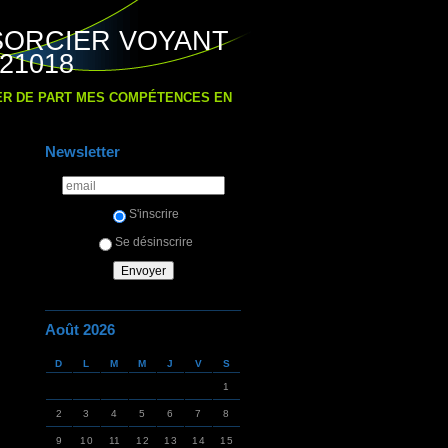
SORCIER VOYANT
21018
IER DE PART MES COMPÉTENCES EN
Newsletter
S'inscrire
Se désinscrire
Août 2026
D
L
M
M
J
V
S
1
2
3
4
5
6
7
8
9
10
11
12
13
14
15