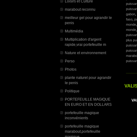
Loisirs et Culture
puissa
puissan
marabout reconnu
gabon
,
meilleur gel pour agrandir le
faso
,
p
penis
monde
monde
Multimédia
puissan
Multiplication d'argent
plus pu
rapide,vrai portefeuille m
puissan
puissan
Nature et environnement
marabo
Perso
puissan
Photos
plante naturel pour agrandir
le penis
VALI
Politique
PORTEFEUILLE MAGIQUE
VA
EN EURO ET EN DOLLARS
portefeuille magique
inconvénients
portefeuille magique
marabout,portefeuille
magique