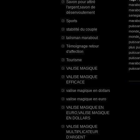
Savon pour attiré
marabo
l'argent,savon de
marabo
désenvoutement
senega
marabo
Sports
puissan
stabilité du couple
monde
monde
talisman marabout
puissan
Témoignage retour
plus pu
d'affection
puissan
puissan
Tourisme
marabo
VALISE MAGIQUE
puissan
VALISE MAGIQUE
EFFICACE
valise magique en dollars
valise magique en euro
VALISE MAGIQUE EN
EURO,VALISE MAGIQUE
EN DOLLARS
VALISE MAGIQUE
MULTIPLICATEUR
D'ARGENT