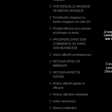
PORTEFEUILLE MAGIQUE
OU BEDOU MAGIQUE
Portefeuille magique ou
bedou magique ne cote d'iv
Produit efficace pour grossir
,C'es
et allonger le penis
cons
que 
PROSPERE DANS SON
COMMERCE OU DANS
SON BUSINESSE
retour affectif conséquences
RETOUR AFFECTIF
C'es
IMMEDIAT
sans
Désir
RETOUR AFFECTIF
RAPIDE
Retour affectif rapide et
efficace
Retour affection immédiat
retour amoureux
Retour d'affection