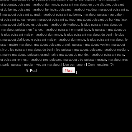
ut à douala
,
puissant marabout du monde
,
puissant marabout en cote d'ivoire
,
puissant
ut du benin
,
puissant marabout beninois
,
puissant marabout vaudou
,
marabout puissant au
l
,
marabout puissant au mali
,
marabout puissant au benin
,
marabout puissant au gabon
,
ut puissant au cameroun
,
marabout puissant au togo
,
marabout puissant du burkina faso
,
t marabout d'afrique
,
les puissant marabout de korhogo
,
le plus puissant marabout du
,
marabout puissant en france
,
marabout puissant en martinique
,
le puissant marabout du
,
le plus puissant maitre marabout du monde
,
le plus puissant marabout du benin
,
le plus
t marabout d'afrique
,
le puissant maitre marabout du monde
,
le plus puissant marabout
,
le
issant maitre marabout
,
marabout puissant gratuit
,
puissant marabout ivoirien
,
marabout
t lyon
,
les puissant marabout du benin
,
les puissant marabout
,
puissant marabout medium
,
t maitre marabout
,
puissant grand maitre marabout du monde
,
marabout puissant paris
,
ut puissant rennes
,
marabout tres puissant
,
marabout très puissant gratuit
,
marabout tres
t paris
,
puissant medium voyant marabout
|
Lien permanent
|
Commentaires (0)
|
|
|
|