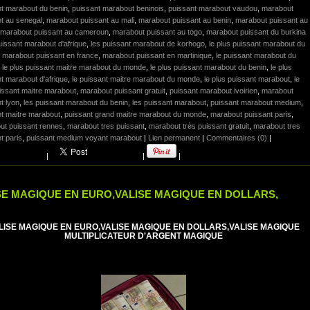
nt marabout du benin
,
puissant marabout beninois
,
puissant marabout vaudou
,
marabout
t au senegal
,
marabout puissant au mali
,
marabout puissant au benin
,
marabout puissant au
marabout puissant au cameroun
,
marabout puissant au togo
,
marabout puissant du burkina
uissant marabout d'afrique
,
les puissant marabout de korhogo
,
le plus puissant marabout du
,
marabout puissant en france
,
marabout puissant en martinique
,
le puissant marabout du
,
le plus puissant maitre marabout du monde
,
le plus puissant marabout du benin
,
le plus
t marabout d'afrique
,
le puissant maitre marabout du monde
,
le plus puissant marabout
,
le
issant maitre marabout
,
marabout puissant gratuit
,
puissant marabout ivoirien
,
marabout
t lyon
,
les puissant marabout du benin
,
les puissant marabout
,
puissant marabout medium
,
t maitre marabout
,
puissant grand maitre marabout du monde
,
marabout puissant paris
,
ut puissant rennes
,
marabout tres puissant
,
marabout très puissant gratuit
,
marabout tres
t paris
,
puissant medium voyant marabout
|
Lien permanent
|
Commentaires (0)
|
|
|
|
SE MAGIQUE EN EURO,VALISE MAGIQUE EN DOLLARS,
LISE MAGIQUE EN EURO,VALISE MAGIQUE EN DOLLARS,VALISE MAGIQUE
MULTIPLICATEUR D'ARGENT MAGIQUE