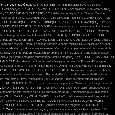
crit par voyantlalayè dans
ACTIVATION DES PORTEFEUILLES MAGIQUES NON
ER
,
Actualités
,
ALLONGER ET AGRANDIR SON PENIS
,
Associations
,
Auto Moto
,
Autres
,
lan
,
CALEBASSE MAGIQUE EFFICACE
,
calebasse mystique
,
Chti
,
Cinéma
,
Comment
r ey gros sont penis
,
COMMENT AVOIR DES GROSSE FESSSE
,
COMMENT AVOIR LE
FEUILLE MAGIQUE
,
COMMENT FABRIQUE LE PORTEFEUILLE MAGIQUE
,
COMMENT
IONNE LE PORTEFEUILLE MAGIQUE
,
comment savoir si un retour affectif fonctionne
,
NT UTILISE LE PORTEFEUILLE MAGIQUE
,
Cuisine
,
ÉVENTAIL FÉTICHE
,
Expert du
'affection
,
grand marabout africain
,
LA VALISE MAGIQUE INCROYABLE
,
LE SECRET DU
FEUILLE MAGIQUE
,
LE STYLO MAGIQUE (LE BIC MAGIQUE)
,
Loisirs créatifs
,
Loisirs et
,
marabout reconnu
,
meilleur gel pour agrandir le penis
,
Multimédia
,
Multiplication d'argent
vrai portefeuille m
,
Nature et environnement
,
Perso
,
Photos
,
plante naturel pour agrandir le
Politique
,
PORTEFEUILLE MAGIQUE EN EURO ET EN DOLLARS
,
portefeuille magique
énients
,
portefeuille magique marabout,portefeuille magique
,
PORTEFEUILLE MAGIQUE OU
U MAGIQUE
,
Portefeuille magique ou bedou magique ne cote d'iv
,
Produit efficace pour
 et allonger le penis
,
PROSPERE DANS SON COMMERCE OU DANS SON BUSINESSE
,
R AFFECTIF IMMEDIAT
,
RETOUR AFFECTIF RAPIDE
,
Retour affectif rapide et efficace
,
affection immédiat
,
retour amoureux
,
Retour d'affection marabout
,
retour de l'être aimé
,
de l'être aimé au foyer
,
rituel d'amour qui fonctionne
,
Rituel de retour affectif puisaant
,
L DE RETOUR D'AFFECTION
,
rituel retour affectif puissant
,
Savon de déblocage,Savon de
,
SAVON NOIR DE FORTUNE ET D'ATTRACTION
,
Savon pour attiré l'argent,savon de
outement
,
Sports
,
stabilité du couple
,
talisman marabout
,
Témoignage retour d'affection
,
me
,
VALISE MAGIQUE
,
VALISE MAGIQUE EFFICACE
,
valise magique en dollars
,
valise
e en euro
,
VALISE MAGIQUE EN EURO,VALISE MAGIQUE EN DOLLARS
,
VALISE
UE MULTIPLICATEUR D'ARGENT
,
véritable calebasse magique
,
VRAI PORTEFEUILLE
QUE
| Tags :
puissant marabout voyant
,
puissant marabout retour affectif rapide en 24h
,
nt marabout à douala
,
puissant marabout du monde
,
puissant marabout en cote d'ivoire
,