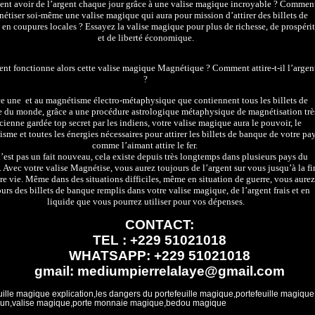
t avoir de l’argent chaque jour grâce à une valise magique incroyable ? Commen
étiser soi-même une valise magique qui aura pour mission d’attirer des billets de
en coupures locales ? Essayez la valise magique pour plus de richesse, de prospéri
et de liberté économique.
t fonctionne alors cette valise magique Magnétique ? Comment attire-t-il l’argen
?
e une et au magnétisme électro-métaphysique que contiennent tous les billets de
 du monde, grâce a une procédure astrologique métaphysique de magnétisation trè
cienne gardée top secret par les indiens, votre valise magique aura le pouvoir, le
sme et toutes les énergies nécessaires pour attirer les billets de banque de votre pa
comme l’aimant attire le fer.
’est pas un fait nouveau, cela existe depuis très longtemps dans plusieurs pays du
Avec votre valise Magnétise, vous aurez toujours de l’argent sur vous jusqu’à la fi
re vie. Même dans des situations difficiles, même en situation de guerre, vous aurez
urs des billets de banque remplis dans votre valise magique, de l’argent frais et en
liquide que vous pourrez utiliser pour vos dépenses.
CONTACT:
TEL : +229 51021018
WHATSAPP: +229 51021018
gmail: mediumpierrelalaye@gmail.com
uille magique explication,les dangers du portefeuille magique,portefeuille magique
un,valise magique,porte monnaie magique,bedou magique