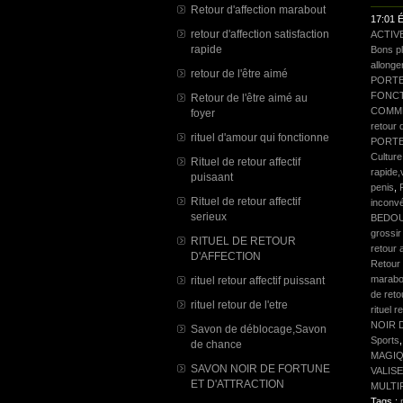
Retour d'affection marabout
17:01 É
retour d'affection satisfaction
ACTIV
rapide
Bons p
allonge
retour de l'être aimé
PORTE
FONCT
Retour de l'être aimé au
COMME
foyer
retour d
rituel d'amour qui fonctionne
PORTE
Culture
Rituel de retour affectif
rapide,
puisaant
penis
,
Rituel de retour affectif
inconv
serieux
BEDO
grossir
RITUEL DE RETOUR
retour 
D'AFFECTION
Retour 
marabo
rituel retour affectif puissant
de reto
rituel retour de l'etre
rituel r
NOIR 
Savon de déblocage,Savon
Sports
de chance
MAGI
SAVON NOIR DE FORTUNE
VALIS
ET D'ATTRACTION
MULTI
Tags :