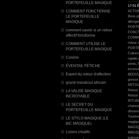
PORTEFEUILLE MAGIQUE
17:01 É
COMMENT FONCTIONNE
ACTIV
LE PORTEFEUILLE
Bons p
MAGIQUE
allonge
PORTE
comment savoir si un retour
FONCT
affectif fonctionne
COMME
retour d
COMMENT UTILISE LE
PORTE
PORTEFEUILLE MAGIQUE
Culture
Cuisine
rapide,
penis
,
ÉVENTAIL FÉTICHE
inconv
Expert du retour d'affection
BEDO
grossir
grand marabout africain
RETOU
Retour 
LA VALISE MAGIQUE
Retour 
INCROYABLE
RITUE
LE SECRET DU
chance
PORTEFEUILLE MAGIQUE
désenv
Touris
LE STYLO MAGIQUE (LE
magiqu
BIC MAGIQUE)
MAGIQ
Loisirs créatifs
MAGI
puissa