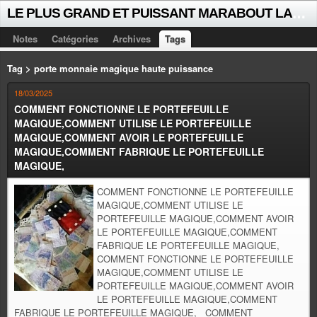
L
E PLUS GRAND ET PUISSANT MARABOUT LALAYE SORCIER VOYANT CELEBRE D'AFRIQUE INTERNATIONAL +229 +229 51021018
Notes
Catégories
Archives
Tags
Tag > porte monnaie magique haute puissance
18/03/2025
COMMENT FONCTIONNE LE PORTEFEUILLE
MAGIQUE,COMMENT UTILISE LE PORTEFEUILLE
MAGIQUE,COMMENT AVOIR LE PORTEFEUILLE
MAGIQUE,COMMENT FABRIQUE LE PORTEFEUILLE
MAGIQUE,
COMMENT FONCTIONNE LE PORTEFEUILLE
MAGIQUE,COMMENT UTILISE LE
PORTEFEUILLE MAGIQUE,COMMENT AVOIR
LE PORTEFEUILLE MAGIQUE,COMMENT
FABRIQUE LE PORTEFEUILLE MAGIQUE,
COMMENT FONCTIONNE LE PORTEFEUILLE
MAGIQUE,COMMENT UTILISE LE
PORTEFEUILLE MAGIQUE,COMMENT AVOIR
LE PORTEFEUILLE MAGIQUE,COMMENT
FABRIQUE LE PORTEFEUILLE MAGIQUE, COMMENT