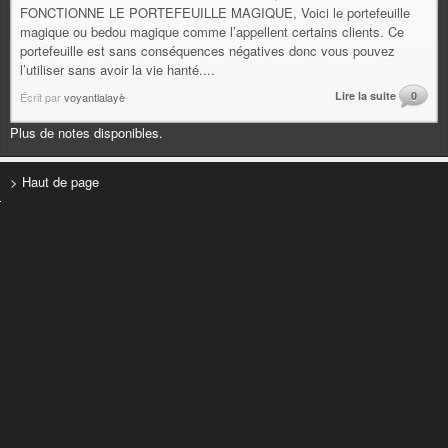
FONCTIONNE LE PORTEFEUILLE MAGIQUE, Voici le portefeuille
magique ou bedou magique comme l’appellent certains clients. Ce
portefeuille est sans conséquences négatives donc vous pouvez
l’utiliser sans avoir la vie hanté....
Lire la suite
0
Écrit par
voyantlalayè
Plus de notes disponibles.
> Haut de page