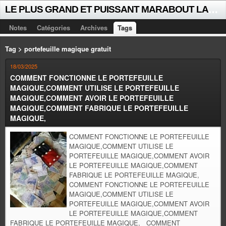
L
E PLUS GRAND ET PUISSANT MARABOUT LALAYE SORCIER VOYANT CELEBRE D'AFRIQUE INTERNATIONAL +229 +229 51021018
Notes
Catégories
Archives
Tags
Tag > portefeuille magique gratuit
18/03/2025
COMMENT FONCTIONNE LE PORTEFEUILLE
MAGIQUE,COMMENT UTILISE LE PORTEFEUILLE
MAGIQUE,COMMENT AVOIR LE PORTEFEUILLE
MAGIQUE,COMMENT FABRIQUE LE PORTEFEUILLE
MAGIQUE,
COMMENT FONCTIONNE LE PORTEFEUILLE
MAGIQUE,COMMENT UTILISE LE
PORTEFEUILLE MAGIQUE,COMMENT AVOIR
LE PORTEFEUILLE MAGIQUE,COMMENT
FABRIQUE LE PORTEFEUILLE MAGIQUE,
COMMENT FONCTIONNE LE PORTEFEUILLE
MAGIQUE,COMMENT UTILISE LE
PORTEFEUILLE MAGIQUE,COMMENT AVOIR
LE PORTEFEUILLE MAGIQUE,COMMENT
FABRIQUE LE PORTEFEUILLE MAGIQUE, COMMENT