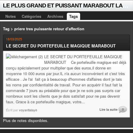
L
E PLUS GRAND ET PUISSANT MARABOUT LALAYE SORCIER VOYANT CELEBRE D'AFRIQUE INTERNATIONAL +229 +229 51021018
Notes
Catégories
Archives
Tags
Tag > priere tres puissante retour d'affection
18/03/2025
LE SECRET DU PORTEFEUILLE MAGIQUE MARABOUT
LE SECRET DU PORTEFEUILLE MAGIQUE
MARABOUT Ce portefeuille magique est déjà
conçu spécialement pour multiplier que des euros,il donne en
moyenne 10 000 euros par jour.IL n'a aucun inconvénient et c'est très
efficace . Je l'ai fait ça à beaucoup d'hommes d'affaires dont je tais
les noms par confidentialité de travail. Pour en acquérir il faut fait la
commande 7 jours au préalable pour que je ne sois pas surpris car
nombreux sont les clients que je dois satisfait pour ne pas devenir
faux. Grace à ce portefeuille magique, votre...
Lire la suite
0
Écrit par
voyantlalayè
Plus de notes disponibles.