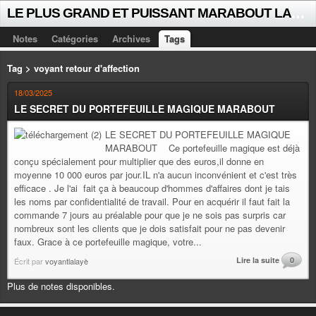
L
E PLUS GRAND ET PUISSANT MARABOUT LALAYE SORCIER VOYANT CELEBRE D'AFRIQUE INTERNATIONAL +229 +229 51021018
Notes
Catégories
Archives
Tags
Tag > voyant retour d'affection
18/03/2025
LE SECRET DU PORTEFEUILLE MAGIQUE MARABOUT
LE SECRET DU PORTEFEUILLE MAGIQUE
MARABOUT Ce portefeuille magique est déjà
conçu spécialement pour multiplier que des euros,il donne en
moyenne 10 000 euros par jour.IL n'a aucun inconvénient et c'est très
efficace . Je l'ai fait ça à beaucoup d'hommes d'affaires dont je tais
les noms par confidentialité de travail. Pour en acquérir il faut fait la
commande 7 jours au préalable pour que je ne sois pas surpris car
nombreux sont les clients que je dois satisfait pour ne pas devenir
faux. Grace à ce portefeuille magique, votre...
Lire la suite
0
Écrit par
voyantlalayè
Plus de notes disponibles.