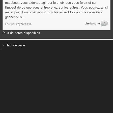
marabout, vous aidera a agir sur le choix que vous ferez et sur
l'impact de ce que vous entreprenez sur les autres. Vous pourrez ainsi
rester positif ou positive sur tous les aspect liés à votre capacité à
gagner plus...
Lire la suite
0
Écrit par
voyantlalayè
Plus de notes disponibles.
> Haut de page