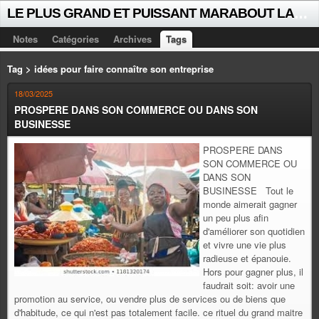
L
E PLUS GRAND ET PUISSANT MARABOUT LALAYE SORCIER VOYANT CELEBRE D'AFRIQUE INTERNATIONAL +229 +229 51021018
Notes
Catégories
Archives
Tags
Tag > idées pour faire connaître son entreprise
18/03/2025
PROSPERE DANS SON COMMERCE OU DANS SON
BUSINESSE
PROSPERE DANS
SON COMMERCE OU
DANS SON
BUSINESSE Tout le
monde aimerait gagner
un peu plus afin
d'améliorer son quotidien
et vivre une vie plus
radieuse et épanouie.
Hors pour gagner plus, il
faudrait soit: avoir une
promotion au service, ou vendre plus de services ou de biens que
d'habitude, ce qui n'est pas totalement facile. ce rituel du grand maitre