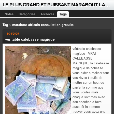
L
E PLUS GRAND ET PUISSANT MARABOUT LALAYE SORCIER VOYANT CELEBRE D'AFRIQUE INTERNATIONAL +229 +229 51021018
Notes
Catégories
Archives
Tags
Tag > marabout africain consultation gratuite
18/03/2025
véritable calebasse magique
véritable calebasse
magique VRAI
CALEBASSE
MAGIQUE, la calebasse
magique de richesse
vous aider a réaliser tout
vos rêves il suffit de
mettre sur un bout de
papier la somme que
vous voulez mais
chaque sommes avec
son sacrifice a faire
aussitôt la somme
trouver vous avez une