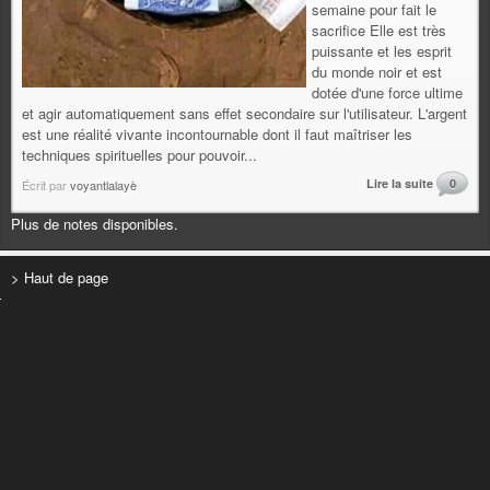
semaine pour fait le
sacrifice Elle est très
puissante et les esprit
du monde noir et est
dotée d'une force ultime
et agir automatiquement sans effet secondaire sur l'utilisateur. L'argent
est une réalité vivante incontournable dont il faut maîtriser les
techniques spirituelles pour pouvoir...
Lire la suite
0
Écrit par
voyantlalayè
Plus de notes disponibles.
> Haut de page