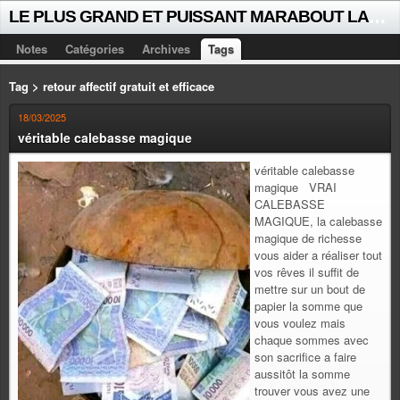
L
E PLUS GRAND ET PUISSANT MARABOUT LALAYE SORCIER VOYANT CELEBRE D'AFRIQUE INTERNATIONAL +229 +229 51021018
Notes
Catégories
Archives
Tags
Tag > retour affectif gratuit et efficace
18/03/2025
véritable calebasse magique
véritable calebasse
magique VRAI
CALEBASSE
MAGIQUE, la calebasse
magique de richesse
vous aider a réaliser tout
vos rêves il suffit de
mettre sur un bout de
papier la somme que
vous voulez mais
chaque sommes avec
son sacrifice a faire
aussitôt la somme
trouver vous avez une