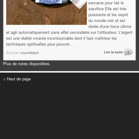
semaine pour fait le
sacrifice Elle est très
puissante et les esprit
du monde noir et est
dotée d'une force ultime
et agir automatiquement sans effet secondaire sur l'utilisateur. L'argent
est une réalité vivante incontournable dont il faut maîtriser les
techniques spirituelles pour pouvoir...
Lire la suite
0
Écrit par
voyantlalayè
Plus de notes disponibles.
> Haut de page