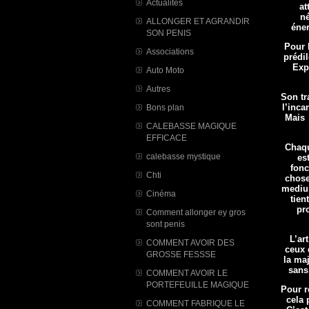
Actualités
at
né
ALLONGER ET AGRANDIR
éner
SON PENIS
Pour 
Associations
prédi
Exp
Auto Moto
Autres
Son tr
l’inca
Bons plan
Mais 
CALEBASSE MAGIQUE
EFFICACE
Chaqu
calebasse mystique
es
fonc
Chti
chose
medium
Cinéma
tien
pro
Comment allonger ey gros
sont penis
L’ar
COMMENT AVOIR DES
ceux 
GROSSE FESSSE
la ma
sans
COMMENT AVOIR LE
PORTEFEUILLE MAGIQUE
Pour ré
cela 
COMMENT FABRIQUE LE