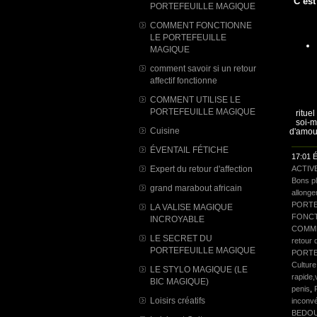
C’est
PORTEFEUILLE MAGIQUE
COMMENT FONCTIONNE
LE PORTEFEUILLE
MAGIQUE
comment savoir si un retour
affectif fonctionne
COMMENT UTILISE LE
PORTEFEUILLE MAGIQUE
rituel
soi-m
Cuisine
d'amour
ÉVENTAIL FÉTICHE
17:01 É
ACTIV
Expert du retour d'affection
Bons p
grand marabout africain
allonge
PORTE
LA VALISE MAGIQUE
FONCT
INCROYABLE
COMME
LE SECRET DU
retour d
PORTEFEUILLE MAGIQUE
PORTE
Culture
LE STYLO MAGIQUE (LE
rapide,
BIC MAGIQUE)
penis
,
Loisirs créatifs
inconv
BEDO