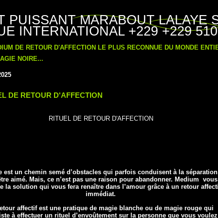
T PUISSANT MARABOUT LALAYE 
E INTERNATIONAL +229 +229 510
DIUM DE RETOUR D'AFFECTION LE PLUS RECONNUE DU MONDE ENT
GIE NOIRE...
2025
EL DE RETOUR D'AFFECTION
RITUEL DE RETOUR D'AFFECTION
e est un chemin semé d’obstacles qui parfois conduisent à la séparation
être aimé. Mais, ce n’est pas une raison pour abandonner. Medium vous
e la solution qui vous fera renaître dans l’amour grâce à un retour affecti
immédiat.
retour affectif est une pratique de magie blanche ou de magie rouge qui
ste à effectuer un rituel d’envoûtement sur la personne que vous voulez