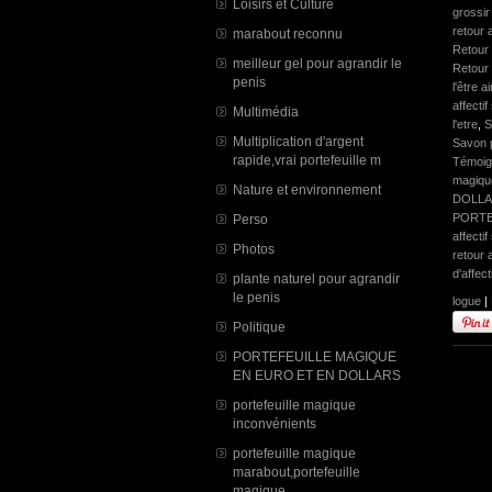
Loisirs et Culture
grossir
retour 
marabout reconnu
Retour 
meilleur gel pour agrandir le
Retour 
penis
l'être 
affectif
Multimédia
l'etre
,
S
Multiplication d'argent
Savon p
rapide,vrai portefeuille m
Témoign
magique
Nature et environnement
DOLL
PORTE
Perso
affectif
Photos
retour 
d'affect
plante naturel pour agrandir
le penis
logue
|
Politique
PORTEFEUILLE MAGIQUE
EN EURO ET EN DOLLARS
portefeuille magique
inconvénients
portefeuille magique
marabout,portefeuille
magique