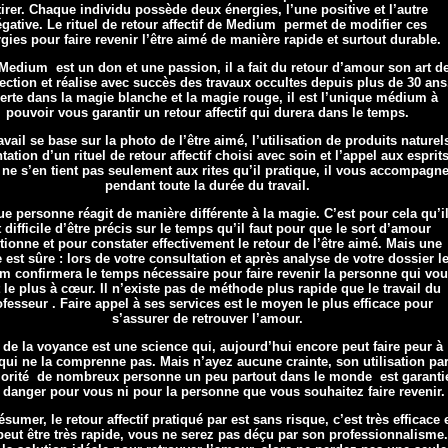
tirer. Chaque individu possède deux énergies, l’une positive et l’autre
gative. Le rituel de retour affectif de Medium permet de modifier ces
gies pour faire revenir l’être aimé de manière rapide et surtout durable.
Medium est un don et une passion, il a fait du retour d’amour son art d
lection et réalise avec succès des travaux occultes depuis plus de 30 ans
erte dans la magie blanche et la magie rouge, il est l’unique médium à
pouvoir vous garantir un retour affectif qui durera dans le temps.
avail se base sur la photo de l’être aimé, l’utilisation de produits naturel
ntation d’un rituel de retour affectif choisi avec soin et l’appel aux esprits
ne s’en tient pas seulement aux rites qu’il pratique, il vous accompagn
pendant toute la durée du travail.
e personne réagit de manière différente à la magie. C’est pour cela qu’i
t difficile d’être précis sur le temps qu’il faut pour que le sort d’amour
tionne et pour constater effectivement le retour de l’être aimé. Mais une
 est sûre : lors de votre consultation et après analyse de votre dossier l
 confirmera le temps nécessaire pour faire revenir la personne qui vo
t le plus à cœur. Il n’existe pas de méthode plus rapide que le travail du
fesseur . Faire appel à ses services est le moyen le plus efficace pour
s’assurer de retrouver l’amour.
t de la voyance est une science qui, aujourd’hui encore peut faire peur à
qui ne la comprenne pas. Mais n’ayez aucune crainte, son utilisation pa
jorité de nombreux personne un peu partout dans le monde est garanti
 danger pour vous ni pour la personne que vous souhaitez faire revenir.
sumer, le retour affectif pratiqué par est sans risque, c’est très efficace 
peut être très rapide, vous ne serez pas déçu par son professionnalisme.