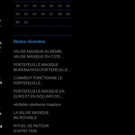
16
17
18
19
20
21
22
23
24
25
26
27
28
29
e
30
31
.
Notes récentes
s,
.
e
VALISE MAGIQUE AU BENIN,
VALISE MAGIQUE EN COTE...
l
PORTEFEUILLE MAGIQUE
BURKINA FASO,PORTEFEUILLE...
e
COMMENT FONCTIONNE LE
us
PORTEFEUILLE...
PORTEFEUILLE MAGIQUE EN
EURO ET EN DOLLARS DU...
véritable calebasse magique
r
LA VALISE MAGIQUE
e
INCROYABLE
RITUEL DE RETOUR
et
D'AFFECTION