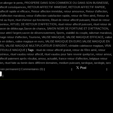
 et allonger le penis
,
PROSPERE DANS SON COMMERCE OU DANS SON BUSINESSE
,
affectif conséquences
,
RETOUR AFFECTIF IMMEDIAT
,
RETOUR AFFECTIF RAPIDE
,
affectif rapide et efficace
,
Retour affection immédiat
,
retour amoureux
,
Retour d'affection
,
d'affection marabout
,
retour d'affection satisfaction rapide
,
retour de l'être aimé
,
Retour de
aimé au foyer
,
rituel d'amour qui fonctionne
,
Rituel de retour affectif puisaant
,
Rituel de retour
 serieux
,
RITUEL DE RETOUR D'AFFECTION
,
rituel retour affectif puissant
,
rituel retour de
avon de déblocage,Savon de chance
,
SAVON NOIR DE FORTUNE ET D'ATTRACTION
,
our attiré l'argent,savon de désenvoutement
,
Sports
,
stabilité du couple
,
talisman marabout
,
age retour d'affection
,
Tourisme
,
VALISE MAGIQUE
,
VALISE MAGIQUE EFFICACE
,
valise
 en dollars
,
valise magique en euro
,
VALISE MAGIQUE EN EURO,VALISE MAGIQUE EN
ARS
,
VALISE MAGIQUE MULTIPLICATEUR D'ARGENT
,
véritable calebasse magique
,
VRAI
FEUILLE MAGIQUE
| Tags :
rituel de retour affectif gratuit
,
retour de l'être aimé
,
retour
 sérieux
,
rituel vaudou retour affectif
,
rituel vaudou pour faire revenir quelqu'un
,
retour amour
,
affectif paiement après résultat
,
amour
,
actualité
,
france retour d'affection
,
belgique retour
ion
,
rituel faite au benin dans diffèrent domaines
,
medium puissant
,
tarologue
,
tarologie
,
taro
Lien permanent
|
Commentaires (0)
|
|
|
|