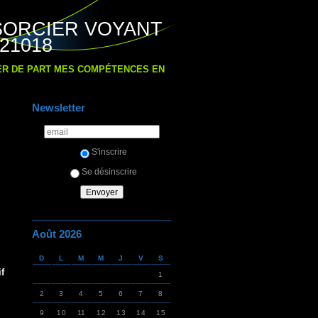
SORCIER VOYANT
21018
IER DE PART MES COMPÉTENCES EN
Newsletter
S'inscrire
Se désinscrire
Août 2026
D
L
M
M
J
V
S
f
1
2
3
4
5
6
7
8
9
10
11
12
13
14
15