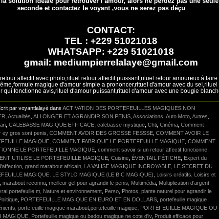
 la solution idéale pour retrouver l’amour, alors ne perdez pas une seule
seconde et contactez le voyant ,vous ne serez pas déçu
CONTACT:
TEL : +229 51021018
WHATSAPP: +229 51021018
gmail: mediumpierrelalaye@gmail.com
 retour affectif avec photo,rituel retour affectif puissant,rituel retour amoureux à faire
ême,formule magique d'amour simple a prononcer,rituel d'amour avec du sel,rituel
 qui fonctionne avis,rituel d'amour puissant,rituel d'amour avec une bougie blanc
crit par voyantlalayè dans
ACTIVATION DES PORTEFEUILLES MAGIQUES NON
ER
,
Actualités
,
ALLONGER ET AGRANDIR SON PENIS
,
Associations
,
Auto Moto
,
Autres
,
lan
,
CALEBASSE MAGIQUE EFFICACE
,
calebasse mystique
,
Chti
,
Cinéma
,
Comment
r ey gros sont penis
,
COMMENT AVOIR DES GROSSE FESSSE
,
COMMENT AVOIR LE
FEUILLE MAGIQUE
,
COMMENT FABRIQUE LE PORTEFEUILLE MAGIQUE
,
COMMENT
IONNE LE PORTEFEUILLE MAGIQUE
,
comment savoir si un retour affectif fonctionne
,
NT UTILISE LE PORTEFEUILLE MAGIQUE
,
Cuisine
,
ÉVENTAIL FÉTICHE
,
Expert du
'affection
,
grand marabout africain
,
LA VALISE MAGIQUE INCROYABLE
,
LE SECRET DU
FEUILLE MAGIQUE
,
LE STYLO MAGIQUE (LE BIC MAGIQUE)
,
Loisirs créatifs
,
Loisirs et
,
marabout reconnu
,
meilleur gel pour agrandir le penis
,
Multimédia
,
Multiplication d'argent
vrai portefeuille m
,
Nature et environnement
,
Perso
,
Photos
,
plante naturel pour agrandir le
Politique
,
PORTEFEUILLE MAGIQUE EN EURO ET EN DOLLARS
,
portefeuille magique
énients
,
portefeuille magique marabout,portefeuille magique
,
PORTEFEUILLE MAGIQUE OU
U MAGIQUE
,
Portefeuille magique ou bedou magique ne cote d'iv
,
Produit efficace pour