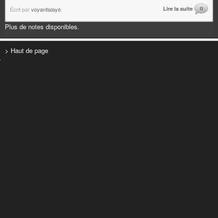
Lire la suite
0
Écrit par
voyantlalayè
Plus de notes disponibles.
> Haut de page